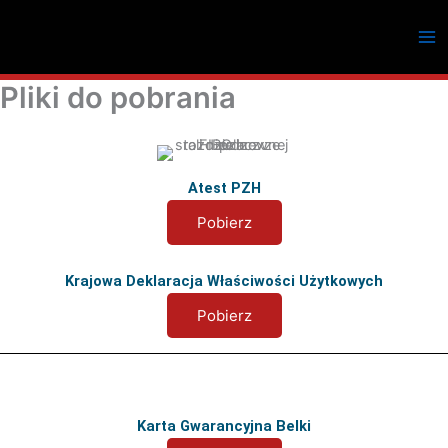
Przejdź
do
treści
Pliki do pobrania
Atest PZH
Pobierz
Krajowa Deklaracja Właściwości Użytkowych
Pobierz
Karta Gwarancyjna Belki