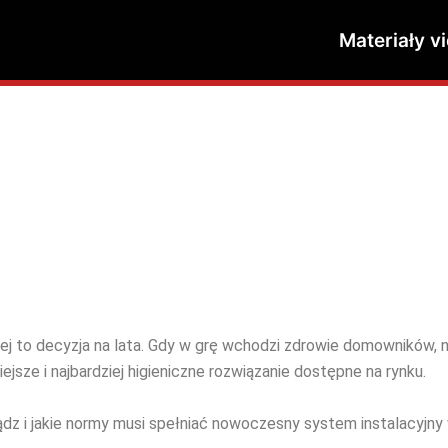
Materiały v
 to decyzja na lata. Gdy w grę wchodzi zdrowie domowników, n
jsze i najbardziej higieniczne rozwiązanie dostępne na rynku.
ądz i jakie normy musi spełniać nowoczesny system instalacyjny