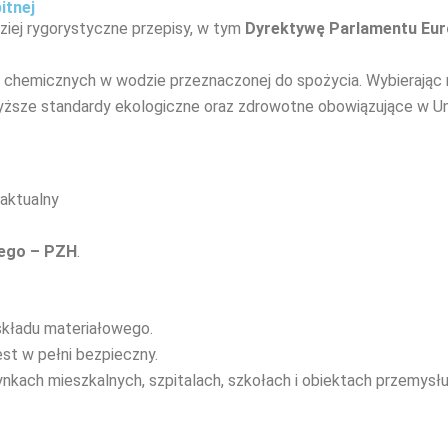
itnej
ziej rygorystyczne przepisy, w tym
Dyrektywę Parlamentu Euro
i chemicznych w wodzie przeznaczonej do spożycia. Wybierając 
wyższe standardy ekologiczne oraz zdrowotne obowiązujące w Unii
 aktualny
nego – PZH
.
kładu materiałowego.
est w pełni bezpieczny.
nkach mieszkalnych, szpitalach, szkołach i obiektach przemys