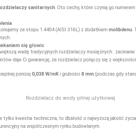
ozdzielaczy sanitarnych
. Oto cechy, które czynią go numerem 
lenia
konujemy ze stopu 1.4404 (AISI 316L) z dodatkiem
molibdenu
.
nych.
iekaniem się głowic
jwiększą wadę tradycyjnych rozdzielaczy mosiężnych: zacinanie 
ów daje Ci gwarancję, że rozdzielacz połączy się z większośc
ieplnej poniżej
0,038 W/mK
i grubości
8 mm
(podczas gdy stand
e tylko kwestia techniczna, to dbałość o najwyższą jakość życia
kurencyjny na współczesnym rynku budowlanym.