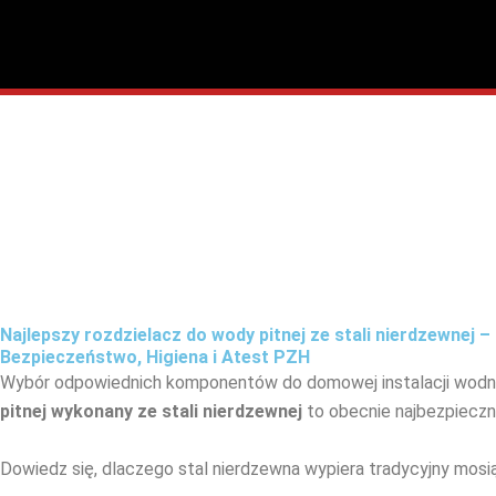
Przejdź
do
treści
Najlepszy rozdzielacz do wody pitnej ze stali nierdzewnej –
Bezpieczeństwo, Higiena i Atest PZH
Wybór odpowiednich komponentów do domowej instalacji wodnej
pitnej wykonany ze stali nierdzewnej
to obecnie najbezpiecznie
Dowiedz się, dlaczego stal nierdzewna wypiera tradycyjny mosi