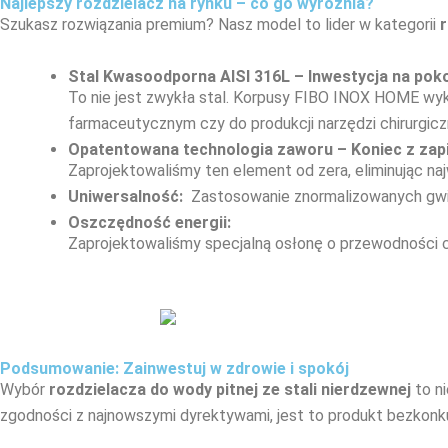
Najlepszy rozdzielacz na rynku – co go wyróżnia?
Szukasz rozwiązania premium? Nasz model to lider w kategorii
r
Stal Kwasoodporna AISI 316L – Inwestycja na poko
To nie jest zwykła stal. Korpusy FIBO INOX HOME wy
farmaceutycznym czy do produkcji narzędzi chirurgicz
Opatentowana technologia zaworu – Koniec z zap
Zaprojektowaliśmy ten element od zera, eliminując na
Uniwersalność:
Zastosowanie znormalizowanych gwint
Oszczędność energii:
Zaprojektowaliśmy specjalną osłonę o przewodności c
Podsumowanie: Zainwestuj w zdrowie i spokój
Wybór
rozdzielacza do wody pitnej ze stali nierdzewnej
to ni
zgodności z najnowszymi dyrektywami, jest to produkt bezkon