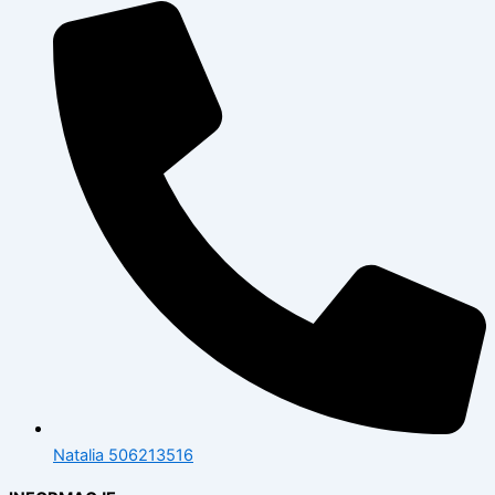
Natalia 506213516