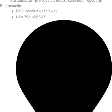
Κατασκευαστής Ανοξείδωτων Συλλεκτών Ύδρευσης
Επικοινωνία
FIBO Jacek Kwaśniewski
NIP: 7511656567