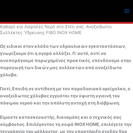
Μετάβαση
στο
περιεχόμενο
Καθαρό και Ασφαλές Νερό στο Σπίτι σας. Ανοξείδωτοι
Συλλέκτες Ύδρευσης FIBO INOX HOME
Ως ειδικοί στον κλάδο των υδραυλικών εγκαταστάσεων,
γνωρίζουμε ότι η αγορά αλλάζει. Γι’ αυτό, αντί να
αναπαράγουμε παρωχημένες πρακτικές, επενδύσαμε στην
παραγωγή των δικών μας συλλεκτών από ανοξείδωτο
χάλυβα.
Γιατί; Επειδή σε αντίθεση με τον παραδοσιακό ορείχαλκο, ο
ανοξείδωτος χάλυβας εγγυάται την ύψιστη υγιεινή του
πόσιμου νερού και την απόλυτη αντοχή στη διάβρωση.
Είμαστε κατασκευαστής, διανομέας και ο τεχνικός σας
σύμβουλος. Επιλέγοντας τη σειρά INOX HOME, επιλέγετε την
τεχνολογία του μέλλοντος, με την υποστήριξη σχεδόν δύο